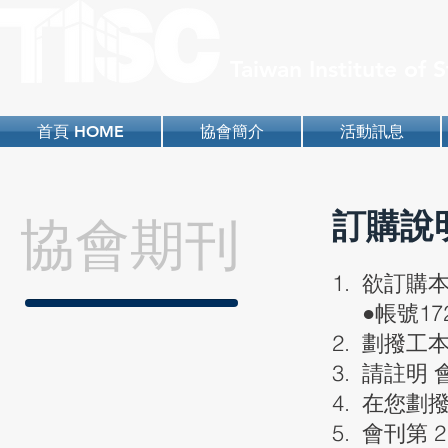
Taiwan Institute of
首頁 HOME
協會簡介
活動訊息
訂購說
協會期刊
1. 欲訂
●帳號172
2. 劃撥
3. 請註明
4. 在您劃
5. 會刊第 