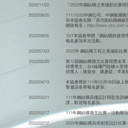
2
022/11/22
『2022年鋼結構之美攝影比賽得
2
022/09/20
111/10/20中鋼公司、中鋼
與本協會合辦『高功能結構鋼板
網路報名：http://www.csc.com.t
2
022/09/05
10/7本協會舉辦『鋼結構銲接
報名參加本次活動。
2
022/07/03
2022年 鋼結構工程之美攝影比
2
022/05/20
第12屆鋼結構徵文比賽得獎名單
得獎專文：台4線國門陸橋火害
得獎人：陳俊堯、陳彥廷、李家
2
022/04/13
本協會將於111年05月06日
摯邀請各界報名參加。
2022/03/21
111年鋼結構高樓設計與監造訓練班
課，歡迎報名參加。
2022/02/17
111年鋼結構徵文比賽—活動辦
2022/02/17
2022年鋼結構高塔創意設計比